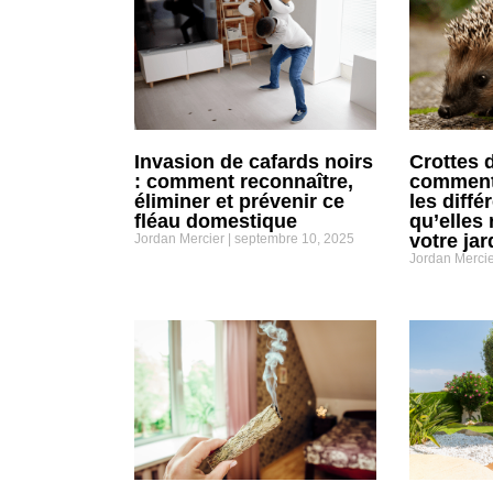
Invasion de cafards noirs
Crottes 
: comment reconnaître,
comment 
éliminer et prévenir ce
les diffé
fléau domestique
qu’elles 
votre jar
Jordan Mercier
septembre 10, 2025
Jordan Merci