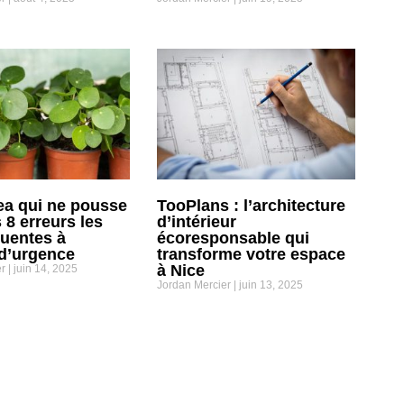
ea qui ne pousse
TooPlans : l’architecture
s 8 erreurs les
d’intérieur
quentes à
écoresponsable qui
 d’urgence
transforme votre espace
à Nice
er
juin 14, 2025
Jordan Mercier
juin 13, 2025