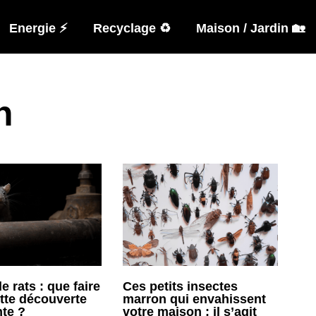
Energie ⚡
Recyclage ♻️
Maison / Jardin 🏡
n
e rats : que faire
Ces petits insectes
ette découverte
marron qui envahissent
nte ?
votre maison : il s’agit