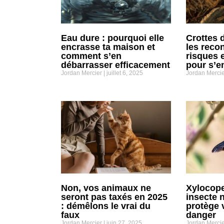
Eau dure : pourquoi elle
Crottes 
encrasse ta maison et
les recon
comment s’en
risques e
débarrasser efficacement
pour s’e
Jordan Mercier
juillet 6, 2025
Jordan Merci
Non, vos animaux ne
Xylocope
seront pas taxés en 2025
insecte n
: démêlons le vrai du
protège 
faux
danger
Jordan Mercier
juin 27, 2025
Jordan Merci