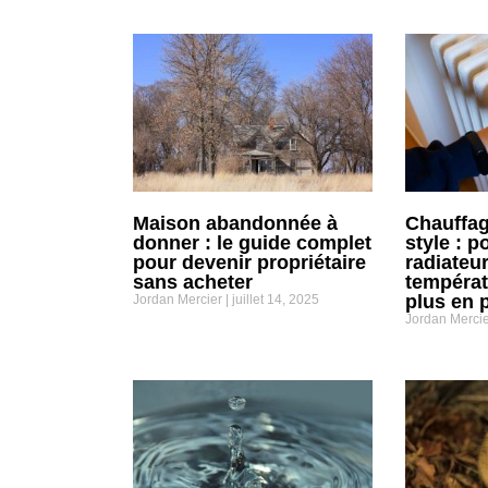
Maison abandonnée à
Chauffag
donner : le guide complet
style : p
pour devenir propriétaire
radiateu
sans acheter
températ
plus en 
Jordan Mercier
juillet 14, 2025
Jordan Merci