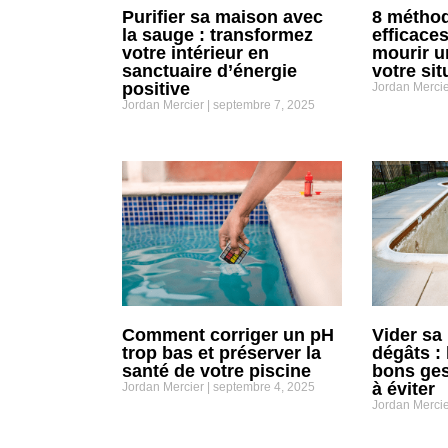
Purifier sa maison avec
8 méthod
la sauge : transformez
efficaces
votre intérieur en
mourir u
sanctuaire d’énergie
votre sit
positive
Jordan Merci
Jordan Mercier
septembre 7, 2025
Comment corriger un pH
Vider sa
trop bas et préserver la
dégâts : 
santé de votre piscine
bons ges
à éviter
Jordan Mercier
septembre 4, 2025
Jordan Merci