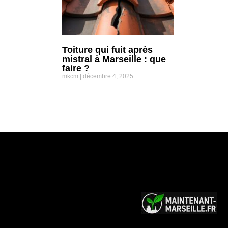
Toiture qui fuit après
mistral à Marseille : que
faire ?
mkcm
décembre 4, 2025