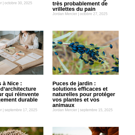
très probablement de
er
octobre 30, 2025
vrillettes du pain
Jordan Mercier
octobre 27, 2025
 à Nice :
Puces de jardin :
 d’architecture
solutions efficaces et
ur qui réinvente
naturelles pour protéger
gement durable
vos plantes et vos
animaux
er
septembre 17, 2025
Jordan Mercier
septembre 15, 2025