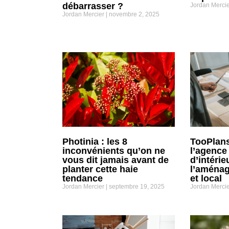
débarrasser ?
Jordan Merci
Jordan Mercier
novembre 2, 2025
Photinia : les 8
TooPlans
inconvénients qu’on ne
l’agence
vous dit jamais avant de
d’intérie
planter cette haie
l’aména
tendance
et local
Jordan Mercier
septembre 19, 2025
Jordan Merci