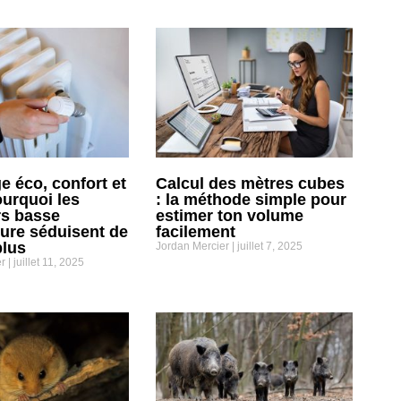
e éco, confort et
Calcul des mètres cubes
ourquoi les
: la méthode simple pour
rs basse
estimer ton volume
ure séduisent de
facilement
plus
Jordan Mercier
juillet 7, 2025
er
juillet 11, 2025