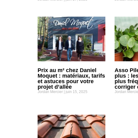
Prix au m² chez Daniel
Asso Pil
Moquet : matériaux, tarifs
plus : le
et astuces pour votre
plus fré
projet d’allée
corriger
Jordan Mercier
juin 15, 2025
Jordan Merci