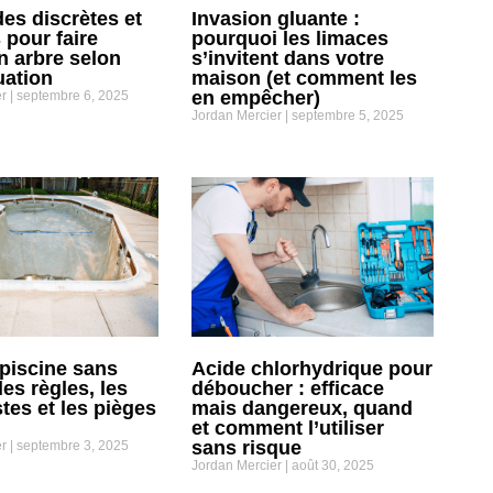
es discrètes et
Invasion gluante :
 pour faire
pourquoi les limaces
n arbre selon
s’invitent dans votre
uation
maison (et comment les
en empêcher)
er
septembre 6, 2025
Jordan Mercier
septembre 5, 2025
 piscine sans
Acide chlorhydrique pour
les règles, les
déboucher : efficace
tes et les pièges
mais dangereux, quand
et comment l’utiliser
sans risque
er
septembre 3, 2025
Jordan Mercier
août 30, 2025