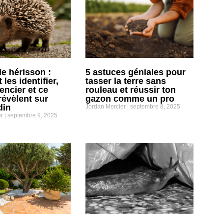
de hérisson :
5 astuces géniales pour
les identifier,
tasser la terre sans
rencier et ce
rouleau et réussir ton
révèlent sur
gazon comme un pro
din
Jordan Mercier
septembre 8, 2025
er
septembre 9, 2025