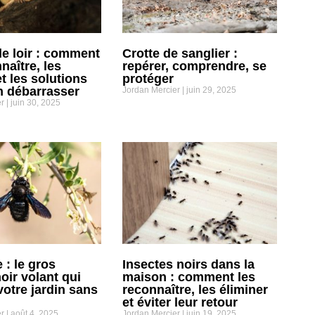
de loir : comment
Crotte de sanglier :
naître, les
repérer, comprendre, se
t les solutions
protéger
n débarrasser
Jordan Mercier
juin 29, 2025
er
juin 30, 2025
 : le gros
Insectes noirs dans la
oir volant qui
maison : comment les
votre jardin sans
reconnaître, les éliminer
et éviter leur retour
er
août 4, 2025
Jordan Mercier
juin 19, 2025