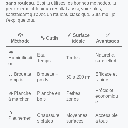
sans rouleau
. Et si tu utilises les bonnes méthodes, tu
peux même obtenir un résultat aussi, voire plus,
satisfaisant qu’avec un rouleau classique. Suis-moi, je
t’explique tout.
💡
📏 Surface
✅
🔧 Outils
Méthode
idéale
Avantages
🌧️
Eau +
Naturelle,
Humidificati
Toutes
Temps
sans effort
on
🛒 Brouette
Brouette +
Efficace et
50 à 200 m²
remplie
poids
rapide
Précis et
🪵 Planche
Planche en
Petites
économiqu
à marcher
bois
zones
e
🚶
Chaussure
Moyennes
Accessible
Piétinemen
s plates
surfaces
à tous
t