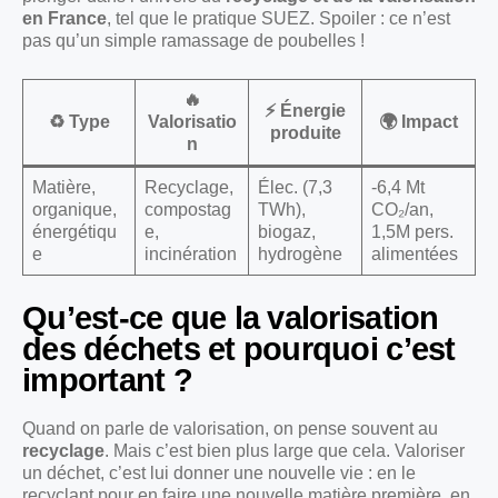
en France
, tel que le pratique SUEZ. Spoiler : ce n’est
pas qu’un simple ramassage de poubelles !
🔥
⚡ Énergie
♻️ Type
Valorisatio
🌍 Impact
produite
n
Matière,
Recyclage,
Élec. (7,3
-6,4 Mt
organique,
compostag
TWh),
CO₂/an,
énergétiqu
e,
biogaz,
1,5M pers.
e
incinération
hydrogène
alimentées
Qu’est-ce que la valorisation
des déchets et pourquoi c’est
important ?
Quand on parle de valorisation, on pense souvent au
recyclage
. Mais c’est bien plus large que cela. Valoriser
un déchet, c’est lui donner une nouvelle vie : en le
recyclant pour en faire une nouvelle matière première, en