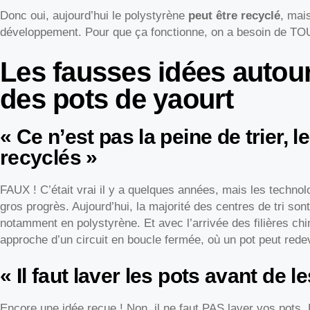
Donc oui, aujourd’hui le polystyrène
peut être recyclé
, mai
développement. Pour que ça fonctionne, on a besoin de TOUS
Les fausses idées autou
des pots de yaourt
« Ce n’est pas la peine de trier, 
recyclés »
FAUX ! C’était vrai il y a quelques années, mais les technolo
gros progrès. Aujourd’hui, la majorité des centres de tri son
notamment en polystyrène. Et avec l’arrivée des filières c
approche d’un circuit en boucle fermée, où un pot peut rede
« Il faut laver les pots avant de le
Encore une idée reçue ! Non, il ne faut PAS laver vos pots