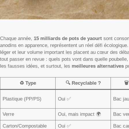
Chaque année,
15 milliards de pots de yaourt
sont consom
anodins en apparence, représentent un réel défi écologique. 
léger et leur volume important les placent au cœur des débat
tout passer en revue : quels pots vont dans quelle poubelle,
les fausses idées, et surtout, les
meilleures alternatives
po
♻️ Type
🔍 Recyclable ?
🗑
Plastique (PP/PS)
Oui ✅
Bac ja
Verre
Oui, mais impact 🌍
Bac ve
Carton/Compostable
Oui ✅
Bac ca