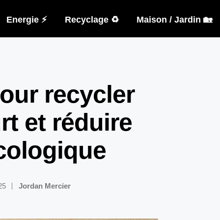
Energie ⚡
Recyclage ♻️
Maison / Jardin 🏡
our recycler
t et réduire
cologique
25
Jordan Mercier