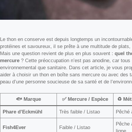
Le thon en conserve est depuis longtemps un incontournable
protéines et savoureux, il se prête à une multitude de plats, 
Mais une question revient de plus en plus souvent :
quel th
mercure
? Cette préoccupation n’est pas anodine, car tous l
environnemental que sanitaire. Dans cet article, je vous p
aider à choisir un thon en boîte sans mercure ou avec des ta
peau d’une personne soucieuse de sa santé et de l’environ
🐟 Marque
✅ Mercure / Espèce
♻️ Mé
Phare d’Eckmühl
Très faible / Listao
Pêché 
Pêche a
Fish4Ever
Faible / Listao
ligne