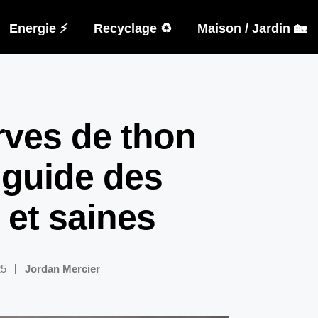
Energie ⚡
Recyclage ♻️
Maison / Jardin 🏡
rves de thon
 guide des
et saines
25
Jordan Mercier