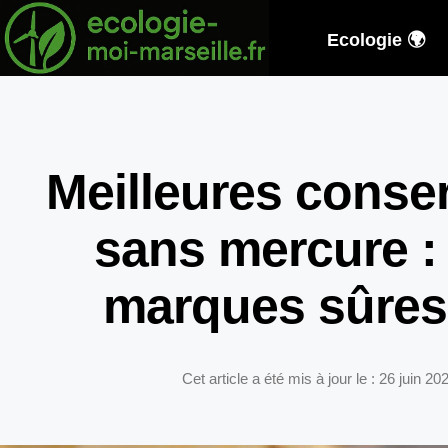
Ecologie 🌍
Meilleures conse
sans mercure :
marques sûres 
Cet article a été mis à jour le : 26 juin 20