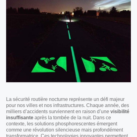
La sécurité routière nocturne représente un défi majeur
pour nos villes et nos infrastructures. Chaque année, des
milliers d’accidents surviennent en raison d’une
visibilité
insuffisante
après la tombée de la nuit. Dans ce
contexte, les solutions phosphorescentes émergent
comme une révolution silencieuse mais profondément
transformatrice. Ces technologies innovantes permettent