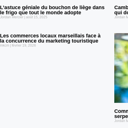
L’astuce géniale du bouchon de liège dans
Cambr
le frigo que tout le monde adopte
qui d
Jordan Mercier
août 15, 2025
Jordan 
Les commerces locaux marseillais face à
la concurrence du marketing touristique
mkcm
février 19, 2026
Comme
serpe
Jordan 