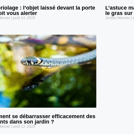
iolage : l’objet laissé devant la porte
L’astuce m
oit vous alerter
le gras su
Mercier
août 14, 2025
Jordan Mercier
a
nt se débarrasser efficacement des
nts dans son jardin ?
Mercier
août 12, 2025